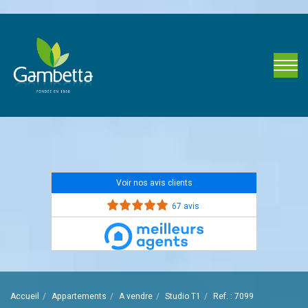
Voir nos avis clients
67 avis
Accueil
Appartements
A vendre
Studio T1
Ref. : 7099