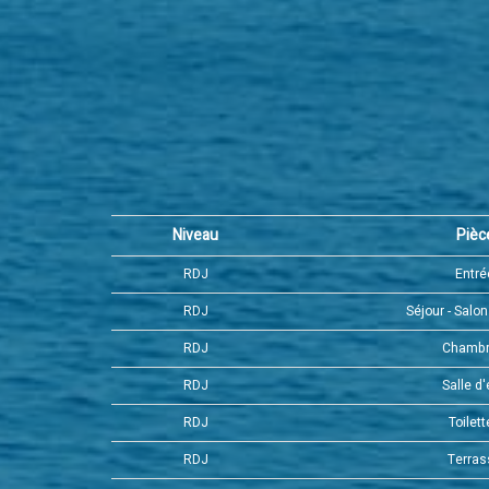
Niveau
Pièc
RDJ
Entr
RDJ
Séjour - Salon
RDJ
Chambr
RDJ
Salle d
RDJ
Toilet
RDJ
Terra