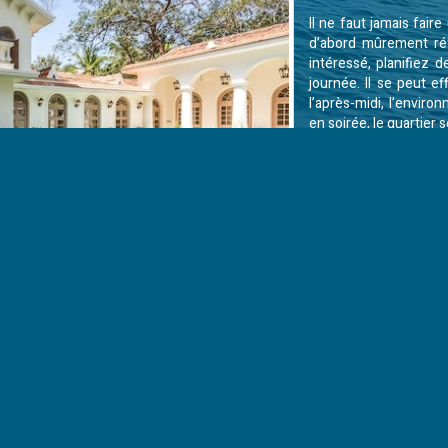
Il ne faut jamais faire
d’abord mûrement réf
intéressé, planifiez 
journée. Il se peut e
l’après-midi, l’envir
en soirée, le quartier 
la luminosité naturelle
le bien est mal exposé
À chaque visite plan
éléments principaux 
les diagnostics immobi
Négliger les trava
Avant de prendre une
même ceux qui ne sont
tâches recommandées 
 d’autres travaux à prévoir. Dans le cas contraire, notez-les égalemen
r cela vous permet de calculer le capital total à investir.
u