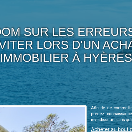
OM SUR LES ERREUR
VITER LORS D'UN ACH
IMMOBILIER À HYÈRE
Afin de ne commettr
prenez connaissance
investisseurs sans qu’
Acheter au bout d