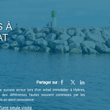
S À
AT
S
Partager sur :
e aucune erreur lors d’un
achat immobilier à Hyères
,
 des différentes fautes souvent commises par les
ils en aient conscience.
’une seule visite