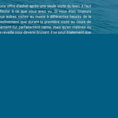
 une offre d’achat après une seule visite du bien. Il faut
léchir à ce que vous avez vu. Si vous êtes toujours
deux autres visites au moins à différentes heures de la
ffectivement que durant la première visite au cours de
onnement fût parfaitement calme, mais qu’en matinée ou
se réveille pour devenir bruyant. Il se peut également que
 tant attendue n’arrive jamais, quelle que soit l’heure, car
.
ifiée, vérifiez ces détails et revoyez également les
du bâtiment. N’oubliez pas de consulter attentivement
liers et les travaux qu’ils recommandent.
ux à faire
 décision, soyez très attentif aux travaux à prévoir,
 pas indispensables. Notez sur votre calepin toutes les
par les diagnostics et si possible, faites faire une
t puis demandez des devis détaillés auprès de quelques