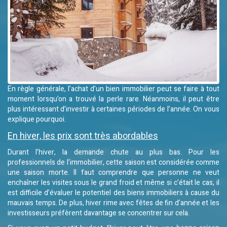
En règle générale, l’achat d’un bien immobilier peut se faire à tout
moment lorsqu’on a trouvé la perle rare. Néanmoins, il peut être
plus intéressant d’investir à certaines périodes de l’année. On vous
explique pourquoi.
En hiver, les prix sont très abordables
Durant l’hiver, la demande chute au plus bas. Pour les
professionnels de l’immobilier, cette saison est considérée comme
une saison morte. Il faut comprendre que personne ne veut
enchaîner les visites sous le grand froid et même si c’était le cas, il
est difficile d’évaluer le potentiel des biens immobiliers à cause du
mauvais temps. De plus, hiver rime avec fêtes de fin d’année et les
investisseurs préfèrent davantage se concentrer sur cela.