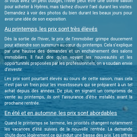
Si vous avez un petit budget, l’hiver peut être une
bonne saison
pour acheter à Hyères
, mais tâchez d’ouvrir l’œil durant les visites.
Demandez à voir des photos du bien durant les beaux jours pour
avoir une idée de son exposition.
Au printemps, les prix sont très élevés
Dès la sortie de l’hiver, le prix de l’immobilier grimpe doucement
pour atteindre son summum au cœur du printemps. Cela s’explique
par une hausse des demandes et un enchaînement des salons
immobiliers. Il faut dire qu’en voyant les nouveautés et les
opportunités proposées par les professionnels, on a soudain envie
d’investir.
Les prix sont pourtant élevés au cours de cette saison, mais cela
n’est pas un frein pour les investisseurs qui se préparent à un tel
achat depuis des années. De plus, en signant un compromis de
vente au printemps, ils ont l’assurance d’être installés avant la
prochaine rentrée.
En été et en automne, les prix sont abordables
Quand le printemps se termine, les priorités changent notamment
les vacances d’été suivies de la nouvelle rentrée. La demande
chute donc légèrement ce qui induit une baisse des prix. Les offres